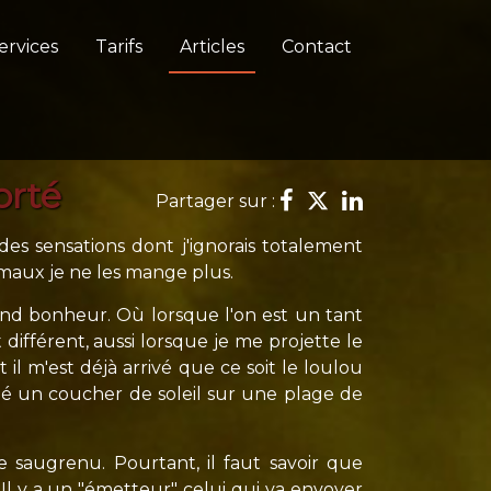
ervices
Tarifs
Articles
Contact
orté
Partager sur :
des sensations dont j'ignorais totalement
nimaux je ne les mange plus.
and bonheur. Où lorsque l'on est un tant
 différent, aussi lorsque je me projette le
 il m'est déjà arrivé que ce soit le loulou
dé un coucher de soleil sur une plage de
re saugrenu. Pourtant, il faut savoir que
Il y a un "émetteur" celui qui va envoyer