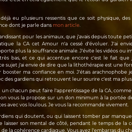
déjà eu plusieurs ressentis que ce soit physique, des
nce dont je parle dans
mon article
.
dissant pour les animaux, que j'avais depuis toute peti
atique la CA cet Amour n'a cessé d'évoluer. J'ai envi
orte plus la souffrance animale. J'évite les vidéos ou im
ès bas, et ce qui accentue encore c'est le fait que j
e sujet j'ai envie de dire que la lithothérapie est une form
 booster ma confiance en moi. J'étais arachnophobe je n
 des gardiens qui retrouvent leur sourire c'est ma plus
t un chacun peut faire l'apprentissage de la CA, comme j
non vous la propose sur un don minimum à la portée de
ces avec vos loulous. Je vous la recommande vivement.
gardiens qui doutent, ou qui laissent tomber par manque
te de laisser son mental de côté, pendant le temps de la
 et de la cohérence cardiaque. Vous avez l'embarras du ch