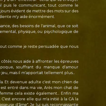
mal puis le communicant, tout comme le
oujours évident de mettre des mots sur des
audiente m'y aide énormément.
ance, des besoins de l'animal, que ce soit
emental, physique, ou psychologique de
l. Tout comme je reste persuadée que nous
 côtés nous aide à affronter les épreuves
l'époque, souffrant du manque d'amour
 jeu, mais il m'apportait tellement plus...
la. Et devenue adulte c'est mon chien de
 est entré dans ma vie, Arès mon chat de
 femme cela existe également... Enfin ma
'est encore elle qui m'a initié à la CA la
sseuse d'âme". Je lui suis reconnaissante