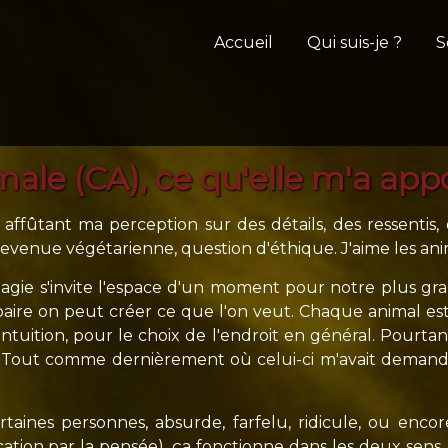
Accueil
Qui suis-je ?
S
le (CA), ce qu'elle m'a app
ffûtant ma perception sur des détails, des ressentis, 
rs devenue végétarienne, question d'éthique. J'aime les a
agie s'invite l'espace d'un moment pour notre plus gr
 paire on peut créer ce que l'on veut. Chaque animal est
tuition, pour le choix de l'endroit en général. Pourtant
x... Tout comme dernièrement où celui-ci m'avait deman
ertaines personnes, absurde, farfelu, ridicule, ou enco
ation par la pensée), ça fonctionne dans les deux sens. 