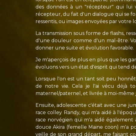
des données à un "récepteur" qui lui 
récepteur, du fait d'un dialogue qui se f
ressentis, ou images envoyées par votre 
La transmission sous forme de flashs, res
d'une douleur comme d'un mal-être. Vo
donner une suite et évolution favorable.
Je m'aperçois de plus en plus que les ga
évoluons vers un état d'esprit qui tend de
Lorsque l'on est un tant soit peu honnêt
de notre vie. Cela je l'ai vécu déjà
maternel/paternel, et livrée à moi-même j'av
Ensuite, adolescente c'était avec une j
race colley Randy, qui m'a aidé à l'épo
race norvégien qui m'a aidé également à
douce Akira (femelle Maine coon) m'a port
veille de son grand départ, me faisant c