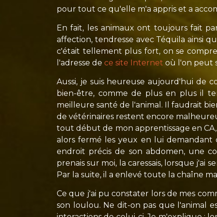
pour tout ce qu'elle m'a appris et a acco
En fait, les animaux ont toujours fait pa
affection, tendresse avec Téquila ainsi q
c'était tellement plus fort, on se compren
l'adresse de
ce site Internet
où l'on peut 
Aussi, je suis heureuse aujourd'hui de c
bien-être, comme de plus en plus il te
meilleure santé de l'animal. Il faudrait
de vétérinaires restent encore malheureu
tout début de mon apprentissage en CA, A
alors fermé les yeux en lui demandant d
endroit précis de son abdomen, une cou
prenais sur moi, la caressais, lorsque j'ai 
Par la suite, il a enlevé toute la chaîne 
Ce que j'ai pu constater lors de mes co
son loulou. Ne dit-on pas que l'animal e
interactions de celui-ci. Je m'explique :