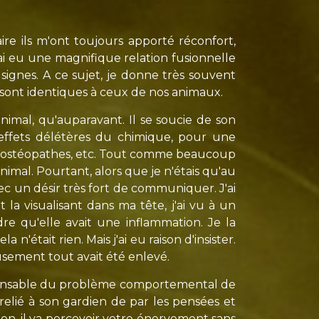
aire ils m'ont toujours apporté réconfort,
'ai eu une magnifique relation fusionnelle
s signes. A ce sujet, je donne très souvent
 sont identiques à ceux de nos animaux.
nimal, qu'auparavant. Il se soucie de son
 effets délétères du chimique, pour une
es, ostéopathes, etc. Tout comme beaucoup
mal. Pourtant, alors que je n'étais qu'au
c un désir très fort de communiquer. J'ai
a visualisant dans ma tête, j'ai vu à un
e qu'elle avait une inflammation. Je la
n'était rien. Mais j'ai eu raison d'insister.
eusement tout avait été enlevé.
esponsable du problème comportemental de
relié à son gardien de par les pensées et
ion, il va percevoir votre énervement sans