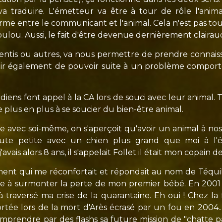
va traduire. L'émetteur va être à tour de rôle l'ani
orme entre le communicant et l'animal. Cela n'est pas t
loulou. Aussi, le fait d'être devenue dernièrement clair
sentis ou autres, va nous permettre de prendre connaiss
ir également de pouvoir suite à un problème comport
rdiens font appel à la CA lors de souci avec leur anima
 plus en plus à se soucier du bien-être animal.
e avec soi-même, on s'aperçoit qu'avoir un animal à nos
 toute petite avec un chien plus grand que moi à 
ais alors 8 ans, il s'appelait Follet il était mon copain de
ument qui me réconfortait et répondait au nom de Téqui
que à surmonter la perte de mon premier bébé. En 2001
 traversé ma crise de la quarantaine. Eh oui ! Chez la
ée lors de la mort d'Arès écrasé par un fou en 2004... C
omprendre par des flashs sa future mission de "chatte pa