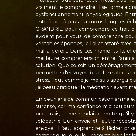
vraiment le comprendre. Il se forme alors
dysfonctionnement physiologiques. Entre
entraînant à plus ou moins longues échéa
GRANDRIE pour comprendre ce trait d'un
évident pour vous, de comprendre pourq
véritables éponges, je l'ai constaté avec 
mal à gérer... Dans ces moments là, ell
meilleure compréhension entre l'animal
solution. Que ce soit un déménagement q
permettre d'envoyer des informations sous
stress. Tout comme je me suis aperçu q
j'ai beau pratiquer la méditation avant ma 
En deux ans de communication animale, j'a
surprise, car ma confiance m'a toujours
pratiquais, je me rendais compte qu'il 
télépathie. L'un envoie et l'autre récepti
envoyé. Il faut apprendre à lâcher prise
compris que le loulou recevait bien les 