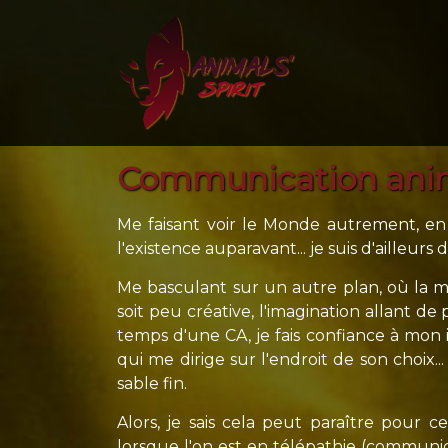
Communication anima
Me faisant voir le Monde autrement, en a
l'existence auparavant... je suis d'ailleu
Me basculant sur un autre plan, où la m
soit peu créative, l'imagination allant de
temps d'une CA, je fais confiance à mon in
qui me dirige sur l'endroit de son choi
sable fin.
Alors, je sais cela peut paraître pour c
lorsque l'on est en télépathie (communic