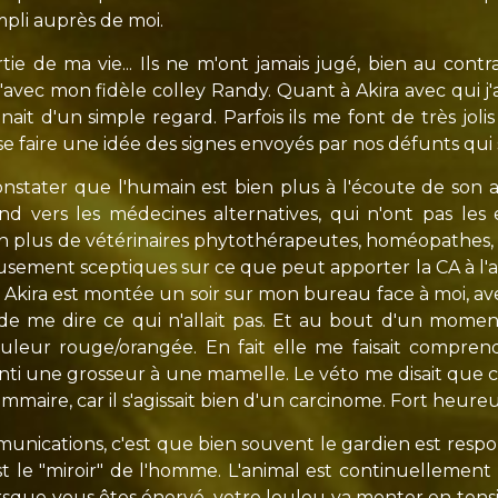
mpli auprès de moi.
rtie de ma vie... Ils ne m'ont jamais jugé, bien au contr
u'avec mon fidèle colley Randy. Quant à Akira avec qui j
ait d'un simple regard. Parfois ils me font de très joli
se faire une idée des signes envoyés par nos défunts qui
onstater que l'humain est bien plus à l'écoute de son a
nd vers les médecines alternatives, qui n'ont pas les
 bien plus de vétérinaires phytothérapeutes, homéopath
sement sceptiques sur ce que peut apporter la CA à l'ani
kira est montée un soir sur mon bureau face à moi, ave
e me dire ce qui n'allait pas. Et au bout d'un moment l
leur rouge/orangée. En fait elle me faisait comprendr
senti une grosseur à une mamelle. Le véto me disait que cela 
mammaire, car il s'agissait bien d'un carcinome. Fort heur
mmunications, c'est que bien souvent le gardien est r
st le "miroir" de l'homme. L'animal est continuellement 
 lorsque vous êtes énervé, votre loulou va monter en tens