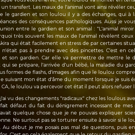
 un transfert. Les maux de l'animal vont ainsi révéler c
 le gardien et son loulou il y a des échanges, qui à
nces des conséquences pathologiques. Aussi je vous inv
ion entre le gardien et son animal : "L'animal miroir
uoi très souvent les maux de l'animal révèlent ceux 
Akira qui était facilement en stress de par certaines si
e n'était pas à prendre avec des pincettes. C'est en 
 et son gardien. Car elle va permettre de mettre le d
ui se prépare, l'arrivée d'un bébé, la maladie du gar
 formes de flashs, d'images afin que le loulou comprenn
ue suivant mon état d'âme du moment lorsque je suis é
CA, le loulou va percevoir cet état il peut alors refuser l
i vu des changements "radicaux" chez les loulous avec q
 fait défaut du fait du dénigrement incessant de mes
y avait quelque chose que je ne pouvais expliquer scie
onne. Ne surtout pas se torturer ensuite à savoir si le l
. Au début je me posais pas mal de questions, puis ens
infos. C'est en cela également que le retour du gardien