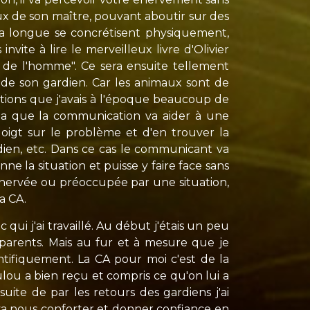
eux de son maître, pouvant aboutir sur des
 la longue se concrétisent physiquement,
ite à lire le merveilleux livre d'Olivier
 de l'homme". Ce sera ensuite tellement
de son gardien. Car les animaux sont de
tuations que j'avais à l'époque beaucoup de
cela que la communication va aider à une
oigt sur le problème et d'en trouver la
dien, etc. Dans ce cas le communicant va
e la situation et puisse y faire face sans
nervée ou préoccupée par une situation,
a CA.
ui j'ai travaillé. Au début j'étais un peu
 parents. Mais au fur et à mesure que je
ntifiquement. La CA pour moi c'est de la
oulou a bien reçu et compris ce qu'on lui a
uite de par les retours des gardiens j'ai
 va nous conforter et donner confiance en