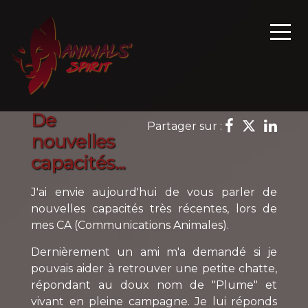
De
Partager sur :
nouvelles
capacités...
J'ai envie aujourd'hui de vous parler de
nouvelles capacités très récentes, lors de
mes CA (Communications Animales).
Dernièrement un ami m'a demandé si je
pouvais aider à retrouver une petite chatte,
répondant au doux nom de "Plume" et
vivant en pleine campagne. Je lui réponds