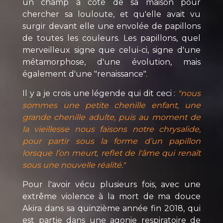
un champ à côté de sa maison pour
chercher sa louloute, et qu'elle avait vu
surgir devant elle une envolée de papillons
de toutes les couleurs. Les papillons, quel
merveilleux signe que celui-ci, signe d'une
métamorphose, d'une évolution, mais
également d'une "renaissance".
Il y a je crois une légende qui dit ceci :
"nous
sommes une petite chenille enfant, une
grande chenille adulte, puis au moment de
la vieillesse nous faisons notre chrysalide,
pour partir sous la forme d’un papillon
lorsque l’on meurt, reflet de l'âme qui renaît
sous une nouvelle réalité."
Pour l'avoir vécu plusieurs fois, avec une
extrême violence à la mort de ma douce
Akira dans sa quinzième année fin 2018, qui
est partie dans une agonie respiratoire de