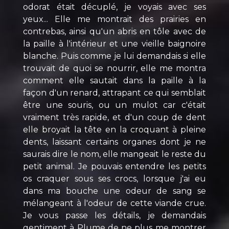
odorat était décuplé, je voyais avec ses
yeux... Elle me montrait des prairies en
contrebas, ainsi qu'un abris en tôle avec de
la paille à l'intérieur et une vieille baignoire
blanche. Puis comme je lui demandais si elle
trouvait de quoi se nourrir, elle me montra
comment elle sautait dans la paille à la
façon d'un renard, attrapant ce qui semblait
être une souris, ou un mulot car c'était
vraiment très rapide, et d'un coup de dent
elle broyait la tête en la croquant à pleine
dents, laissant certains organes dont je ne
saurais dire le nom, elle mangeait le reste du
petit animal. Je pouvais entendre les petits
os craquer sous ses crocs, lorsque j'ai eu
dans ma bouche une odeur de sang se
mélangeant à l'odeur de cette viande crue.
Je vous passe les détails, je demandais
gentiment à Plume de ne plus me montrer