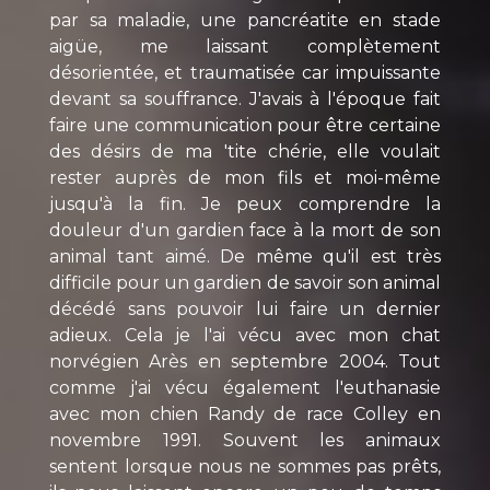
par sa maladie, une pancréatite en stade
aigüe, me laissant complètement
désorientée, et traumatisée car impuissante
devant sa souffrance. J'avais à l'époque fait
faire une communication pour être certaine
des désirs de ma 'tite chérie, elle voulait
rester auprès de mon fils et moi-même
jusqu'à la fin. Je peux comprendre la
douleur d'un gardien face à la mort de son
animal tant aimé. De même qu'il est très
difficile pour un gardien de savoir son animal
décédé sans pouvoir lui faire un dernier
adieux. Cela je l'ai vécu avec mon chat
norvégien Arès en septembre 2004. Tout
comme j'ai vécu également l'euthanasie
avec mon chien Randy de race Colley en
novembre 1991. Souvent les animaux
sentent lorsque nous ne sommes pas prêts,