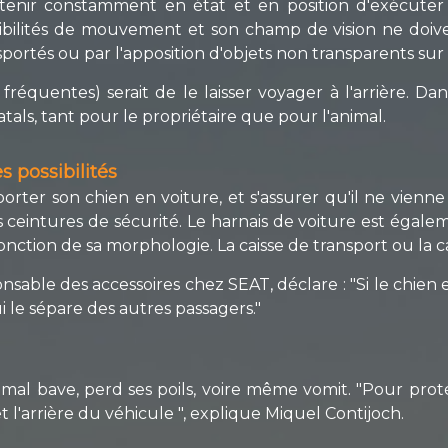
tenir constamment en état et en position d'exécute
ibilités de mouvement et son champ de vision ne doive
sportés ou par l'apposition d'objets non transparents sur l
 fréquentes) serait de le laisser voyager à l'arrière. D
als, tant pour le propriétaire que pour l'animal.
s possibilités
nsporter son chien en voiture, et s'assurer qu'il ne vi
les ceintures de sécurité. Le harnais de voiture est égal
onction de sa morphologie. La caisse de transport ou la 
sable des accessoires chez SEAT, déclare : "Si le chien 
i le sépare des autres passagers."
mal bave, perd ses poils, voire même vomit. "Pour prot
et l'arrière du véhicule ", explique Miquel Contijoch.