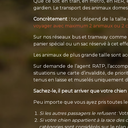
Que ce soit en train, en métro, en RER
gardien. Le transport des animaux domes
Concrètement :
tout dépend de la taill
voyager avec maximum 2 animaux ou 2 c
Sur nos réseaux bus et tramway comme su
panier spécial ou un sac réservé à cet eff
Les animaux de plus grande taille sont ac
Sur demande de l’agent RATP, l’accompa
situations une carte d’invalidité, de prior
tenus en laisse et muselés uniquement da
Sachez-le, il peut arriver que votre chien 
Peu importe que vous ayez pris toutes les
Si les autres passagers le refusent
: Vot
Si votre chien appartient à la race des 
catégories sont considérés sur le plan