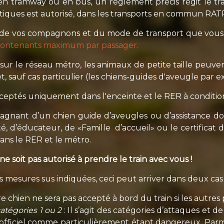
, en tramway ou en bus, un règlement précis régit le 
tiques est autorisé, dans les transports en commun RAT
e de vos compagnons et du mode de transport que vous 
ontenants maximum par passager.
r le réseau métro, les animaux de petite taille peuve
et, sauf cas particulier (les chiens-guides d'aveugle par 
ceptés uniquement dans l'enceinte et le RER à condition
gnant d’un chien guide d’aveugles ou d’assistance doi
ité, d’éducateur, de «Famille d’accueil» ou le certificat 
ns le RER et le métro.
ne soit pas autorisé à prendre le train avec vous !
 mesures sus indiquées, ceci peut arriver dans deux cas 
re chien ne sera pas accepté à bord du train si les autres
catégories 1 ou 2
: Il s’agit des catégories d’attaques et d
 officiel comme particulièrement étant dangereux. Parmi l