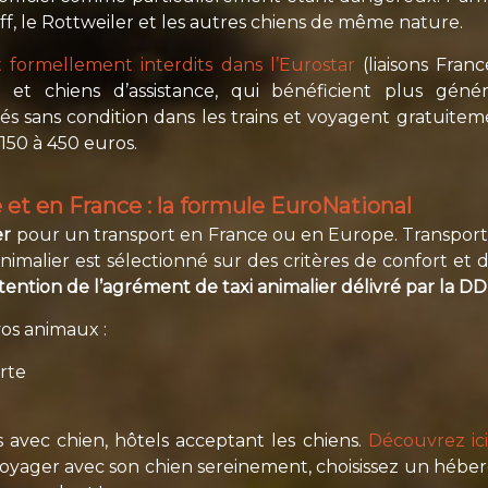
tiff, le Rottweiler et les autres chiens de même nature.
t formellement interdits dans l’Eurostar
(liaisons Franc
 et chiens d’assistance, qui bénéficient plus gé
tés sans condition dans les trains et voyagent gratuite
150 à 450 euros.
et en France : la formule EuroNational
er
pour un transport en France ou en Europe. Transport a
nimalier est sélectionné sur des critères de confort et d
tention de l’agrément de taxi animalier délivré par la D
vos animaux :
orte
 avec chien, hôtels acceptant les chiens.
Découvrez ici
 voyager avec son chien sereinement, choisissez un hébe