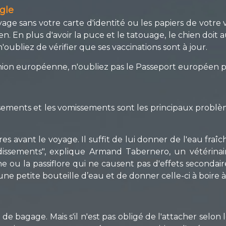
ègle
e sans votre carte d'identité ou les papiers de votre v
en. En plus d'avoir la puce et le tatouage, le chien doit a
oubliez de vérifier que ses vaccinations sont à jour.
l'Union européenne, n'oubliez pas le Passeport europée
issements et les vomissements sont les principaux probl
s avant le voyage. Il suffit de lui donner de l'eau fra
issements", explique Armand Tabernero, un vétérinaire.
ou la passiflore qui ne causent pas d'effets secondaires
ne petite bouteille d’eau et de donner celle-ci à boire à
bagage. Mais s'il n'est pas obligé de l'attacher selon l