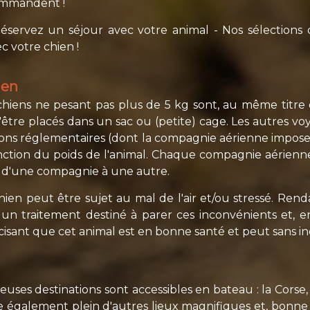
commandent !
servez un séjour avec votre animal - Nos sélections do
c votre chien !
ien
hiens ne pesant pas plus de 5 kg sont, au même titre 
tre placés dans un sac ou (petite) cage. Les autres voy
ions réglementaires (dont la compagnie aérienne impose 
fonction du poids de l'animal. Chaque compagnie aérienne
r d'une compagnie à une autre.
hien peut être sujet au mal de l'air et/ou stressé. Re
e un traitement destiné à parer ces inconvénients et, en 
écisant que cet animal est en bonne santé et peut sans 
uses destinations sont accessibles en bateau : la Corse,
ndre également plein d'autres lieux magnifiques et, b