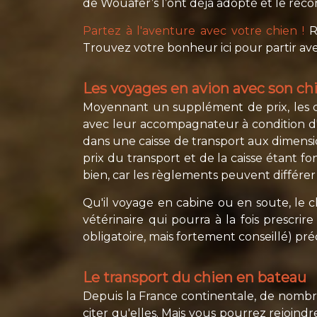
de Wouafer’s l’ont déjà adopté et le re
Partez à l'aventure avec votre chien !
Ré
Trouvez votre bonheur ici pour partir ave
Les voyages en avion avec son ch
Moyennant un supplément de prix, les c
avec leur accompagnateur à condition d'ê
dans une caisse de transport aux dimens
prix du transport et de la caisse étant 
bien, car les règlements peuvent différe
Qu'il voyage en cabine ou en soute, le c
vétérinaire qui pourra à la fois prescrir
obligatoire, mais fortement conseillé) pr
Le transport du chien en bateau
Depuis la France continentale, de nombre
citer qu'elles. Mais vous pourrez rejoi