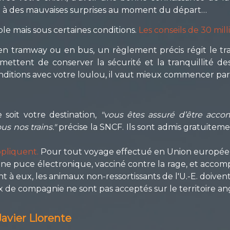
té à des mauvaises surprises au moment du départ…
le mais sous certaines conditions.
Les conseils de 30 mill
, en tramway ou en bus, un règlement précis régit le 
mettent de conserver la sécurité et la tranquillité 
nditions avec votre loulou, il vaut mieux commencer par 
 soit votre destination,
"vous êtes assuré d’être acco
us nos trains."
précise la SNCF. Ils sont admis gratuitemen
ppliquent.
Pour tout voyage effectué en Union européenn
’une puce électronique, vacciné contre la rage, et acc
nt à eux, les animaux non-ressortissants de l'U.-E. doiv
ux de compagnie ne sont pas acceptés sur le territoire angl
 Javier Llorente