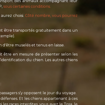
transport des animaux accompagnant leur
P,
sous certaines conditions.
aurez choisi.
Côté nombre, vous pourrez
nt être transportés gratuitement dans un
exemple).
 d'être muselés et tenus en laisse.
t être en mesure de présenter selon les
d’identification du chien. Les autres chiens
:
 passagers s’y opposent le jour du voyage.
e défenses. Et les chiens appartenant à ces
es races interdites, vous avez le Tosa, le