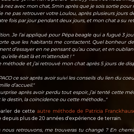
nez avec mon chat, 5min après que je sois sortie pour re
 ne pas retrouver votre Loulou, après plusieurs jours de
uatre fois par jour pendant deux jours, et mon chat a su r
tion. Je l’ai appliqué pour Pépa beagle qui a fugué 3 jou
orte que les habitants me contactent. Quel bonheur de l
 d’essayer en ne pensant qu’au coeur, et en oubliant le m
qu’elle était là et m’attendait ! "
ette méthode et j’ai retrouvé mon chat après 5 jours de dispa
PACO ce soir après avoir suivi les conseils du lien du coeur
ille d’accueil."
urprise après avoir perdu tout espoir, j’ai tenté cette 
t le destin, la coïncidence ou cette méthode..."
arler de cette
autre méthode de Patricia Franckhaus
depuis plus de 20 années d'expérience de terrain.
s nous retrouvons, me trouveras tu changé ? En chemi