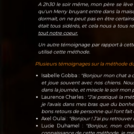
A 2h30 le soir même, mon père se lève p
qu'un Merry bruyant entre dans la maiso
dormait, on ne peut pas en être certains
était tous sidérés, et cela nous a tous r
tout notre coeur.
Un autre témoignage par rapport à cett
utilisé cette méthode.
Plusieurs témoignages sur la méthode du
Isabelle Gobba :
"Bonjour mon chat a di
et joue souvent avec nos chiens. Nous 
dans la journée, et miracle le soir mon p
Laurence Charles :
"J'ai pratiqué la mé
je l'avais dans mes bras que du bonhe
bons retours de personne qui l'ont fait
Axel Oulai :
"Bonjour ! J’ai pu retrouver
Lucie Duhamel :
"Bonjour, mon chat 
connaissance de cette méthode, je me sui