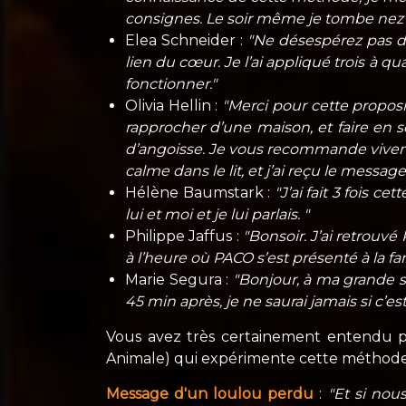
consignes. Le soir même je tombe nez à 
Elea Schneider :
"Ne désespérez pas de
lien du cœur. Je l’ai appliqué trois à q
fonctionner."
Olivia Hellin :
"Merci pour cette proposi
rapprocher d’une maison, et faire en s
d’angoisse. Je vous recommande vivement
calme dans le lit, et j’ai reçu le message 
Hélène Baumstark :
"J’ai fait 3 fois c
lui et moi et je lui parlais. "
Philippe Jaffus :
"Bonsoir. J’ai retrouvé 
à l’heure où PACO s’est présenté à la fam
Marie Segura :
"Bonjour, à ma grande s
45 min après, je ne saurai jamais si c’es
Vous avez très certainement entendu p
Animale) qui expérimente cette méthode 
Message d'un loulou perdu
:
"Et si nou