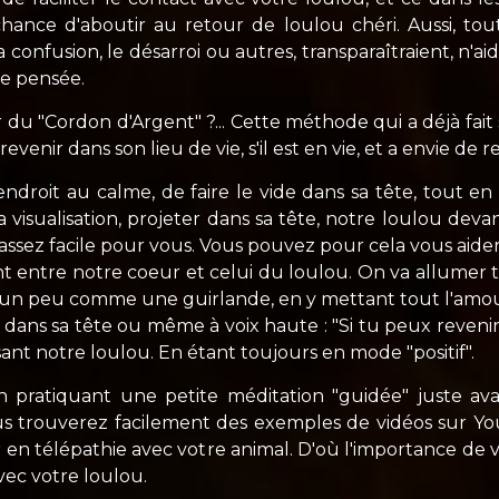
 chance d'aboutir au retour de loulou chéri. Aussi, tou
 la confusion, le désarroi ou autres, transparaîtraient, n'
re pensée.
du "Cordon d'Argent" ?... Cette méthode qui a déjà fait
evenir dans son lieu de vie, s'il est en vie, et a envie de
 endroit au calme, de faire le vide dans sa tête, tout en 
la visualisation, projeter dans sa tête, notre loulou deva
 assez facile pour vous. Vous pouvez pour cela vous aide
 entre notre coeur et celui du loulou. On va allumer to
ant un peu comme une guirlande, en y mettant tout l'amo
s dans sa tête ou même à voix haute : "Si tu peux reven
sant notre loulou. En étant toujours en mode "positif".
 pratiquant une petite méditation "guidée" juste av
s trouverez facilement des exemples de vidéos sur Yo
r en télépathie avec votre animal. D'où l'importance de 
ec votre loulou.