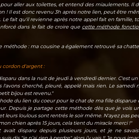
our aller aux toilettes, et entend des miaulements. Il d
n ! Il est donc revenu 3h après notre lien, peut être m
. Le fait qu'il revienne après notre appel fait en famill
enforcé dans le fait de croire que
cette méthode fonction
e méthode : ma cousine a également retrouvé sa chatte 
 cordon d'argent :
sparu dans la nuit de jeudi à vendredi dernier. C'est un 
l'avons cherché, pleuré, appelé mais rien. Le samedi mat
etit bijou est revenu."
thode du lien du coeur pour le chat de ma fille disparue d
ur. Depuis je partage cette méthode dès que je vois un
 et leurs loulous sont rentrés le soir même. N'ayez pas pe
 mon chien après 15 jours, cela tient du miracle merci !"
avait disparu depuis plusieurs jours, et je ne savais 
s dis "je n’ai rien à perdre" alors j’y vais !! Je nous imag