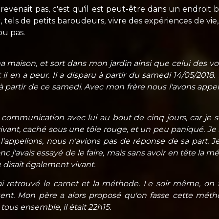
e revenait pas, c'est qu'il est peut-être dans un endroi
r, tels de petits baroudeurs, vivre des expériences de vie,
ou pas.
 maison, et sort dans mon jardin ainsi que celui des voisi
et il en a peur. Il a disparu à partir du samedi 14/05/201
 à partir de ce samedi. Avec mon frère nous l'avons appel
 communication avec lui au bout de cinq jours, car je sou
 vivant, caché sous une tôle rouge, et un peu paniqué. Je le
'appelions, nous n'avions pas de réponse de sa part. Je
c j'avais essayé de le faire, mais sans avoir en tête la
disait également vivant.
'ai retrouvé le carnet et la méthode. Le soir même, on fa
ent. Mon père a alors proposé qu'on fasse cette méth
ous ensemble, il était 22h15.