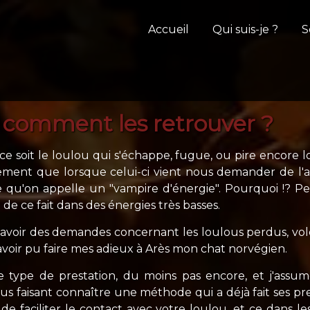
Accueil
Qui suis-je ?
S
 comment les retrouver ?
 soit le loulou qui s'échappe, fugue, ou pire encore lo
ement que lorsque celui-ci vient nous demander de l'ai
 ce qu'on appelle un "vampire d'énergie". Pourquoi !? P
de ce fait dans des énergies très basses.
 avoir des demandes concernant les loulous perdus, volés
avoir pu faire mes adieux à Arès mon chat norvégien.
type de prestation, du moins pas encore, et j'assume
ous faisant connaître une méthode qui a déjà fait ses pre
 de faciliter le contact avec votre loulou, et ce dans le