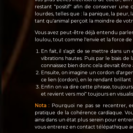
restant "positif" afin de conserver une
lourdes, telles que : la panique, la peur,
tant qu'animal perçoit la moindre de vot
Vous avez peut-être déjà entendu parler 
loulou, tout comme l'envie et la force de r
En fait, il s'agit de se mettre dans un
vibrations hautes. Puis par le biais de 
connaissez bien donc cela devrait être
Ensuite, on imagine un cordon d'argent
ce lien (cordon), en le rendant brill
Enfin on va dire cette phrase, toujour
et revient vers moi" toujours en visuali
Nota :
Pourquoi ne pas se recentrer, en
pratique de la cohérence cardiaque. Vou
ainsi dans un état plus serein pour entre
vous entrerez en contact télépathique av