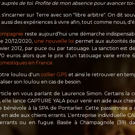
er auprès de toi. Profite de mon absence pour avancer t
incarner sur Terre avec son "libre arbitre". On dit souv
lui aussi des expériences à vivre afin, tout comme nous, d
compagnie
reste aujourd'hui une démarche indispensabl
le 20/12/2020,
une nouvelle loi
permet aux autorités de 
 janvier 2012, par puce ou par tatouage. La sanction est
0 euros alors que le prix d’un tatouage varie entre 6
Domestiques en France.
otre loulou d'un
collier GPS
et ainsi le retrouver en tem
aliser son loulou en cas de besoin.
rticle en vous parlant de Laurence Simon. Certains la c
, elle lance CAPTURE YALA pour venir en aide aux chien
 bénévole à la SPA de Pontarlier. Cette passionnée a d
n aide aux chiens errants. L'entreprise individuelle C
x errants ou en fugue. Basée à Champagnole (39) d