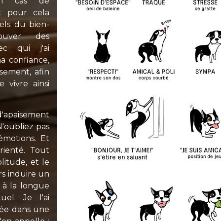
 en cas de
t pour cela
els du bien-
ouver des
ec qui j'ai
ma confiance,
ement, afin
 vivre ainsi
d'apaisement
N'oubliez pas
émotions. Et
rienté. Tout
itude, et le
rs induire un
t à la longue
el. Je l'ai
tée dans une