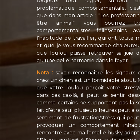
toujours tout régler, surtout
problématique comportementale, c'es
que dans mon article : "Les professionn
être animal" vous pourrez tr
comportementalistes félins/canins av
l'habitude de travailler, qui ont toute 
et que je vous recommande chaleureus
que loulou puisse retrouver sa joie de
qu'une belle harmonie dans le foyer.
Nota :
savoir reconnaître les signaux 
chez un chien est un formidable atout. 
que votre loulou perçoit votre stress/
dans ces cas-là, il peut se sentir déso
comme certains ne supportent pas la sol
fait d'être seul plusieurs heures peut alo
sentiment de frustration/stress qui peu
provoquer un comportement inhabitu
rencontré avec ma femelle husky adop