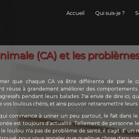
Accueil
Qui suis-je ?
S
imale (CA) et les problème
irmer que chaque CA va être différente de par le 
ant réussi à grandement améliorer des comportements d'
gressifs pendant leurs balades. J'ai envie de dire ici, q
 vos loulous chéris, et ainsi pouvoir retransmettre leurs 
 qui commence à uriner un peu partout, le fait dans l
née est toujours d'actualité. Tellement de personne le
le loulou n'a pas de problème de santé, il s'agit d' un
 trouvé, pour vous signaler que quelque chose dans son 