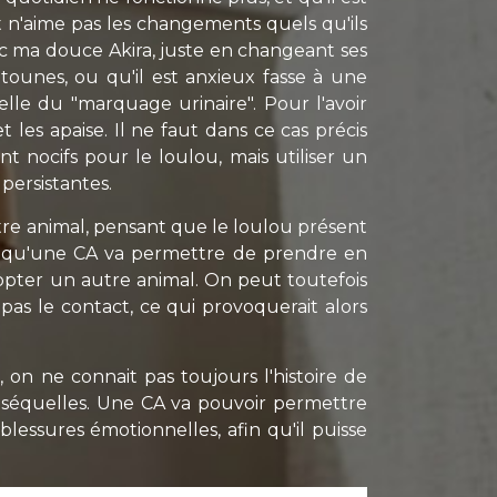
t n'aime pas les changements quels qu'ils
ec ma douce Akira, juste en changeant ses
tounes, ou qu'il est anxieux fasse à une
lle du "marquage urinaire". Pour l'avoir
les apaise. Il ne faut dans ce cas précis
 nocifs pour le loulou, mais utiliser un
persistantes.
tre animal, pensant que le loulou présent
 là qu'une CA va permettre de prendre en
adopter un autre animal. On peut toutefois
 pas le contact, ce qui provoquerait alors
on ne connait pas toujours l'histoire de
es séquelles. Une CA va pouvoir permettre
lessures émotionnelles, afin qu'il puisse