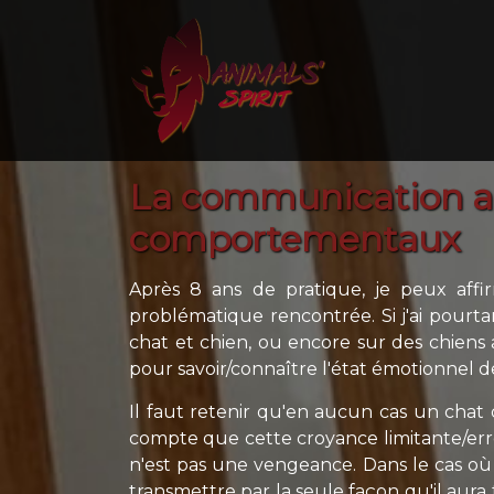
La communication an
comportementaux
Après 8 ans de pratique, je peux aff
problématique rencontrée. Si j'ai pourt
chat et chien, ou encore sur des chiens a
pour savoir/connaître l'état émotionnel de
Il faut retenir qu'en aucun cas un chat
compte que cette croyance limitante/erro
n'est pas une vengeance. Dans le cas où 
transmettre par la seule façon qu'il aura