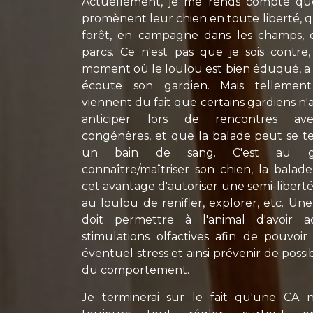
Actuellement, je me rends compte q
promènent leur chien en toute liberté, q
forêt, en campagne dans les champs, 
parcs. Ce n'est pas que je sois contre,
moment où le loulou est bien éduqué, a 
écoute son gardien. Mais tellement 
viennent du fait que certains gardiens n'a
anticiper lors de rencontres ave
congénères, et que la balade peut se t
un bain de sang. C'est au g
connaître/maîtriser son chien, la balad
cet avantage d'autoriser une semi-liber
au loulou de renifler, explorer, etc. U
doit permettre à l'animal d'avoir 
stimulations olfactives afin de pouvoi
éventuel stress et ainsi prévenir de possi
du comportement.
Je terminerai sur le fait qu'une CA 