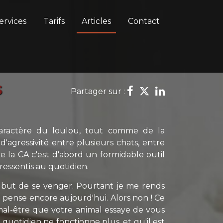
ervices
Tarifs
Articles
Contact
s
Partager sur :
caractère du loulou, tout comme de la
agressivité entre plusieurs chats, entre
ue la CA c'est d'abord un formidable outil
ressentis au quotidien.
e but de se venger. Pourtant je me rends
 pense encore aujourd'hui. Alors non ! Ce
 mal-être que votre animal essaye de vous
quotidien ne fonctionne plus, et qu'il est