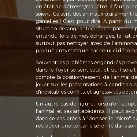
en état de détresse/mal-être. Il faut pr
soient. Ce sont des animaux qui aiment l
gamelles ! C'est pour dire. A partir du
situation dérangeante/préoccupante, il 
entendu lors de mes échanges, le fait de
surtout pas nettoyer avec de l'ammoniac
produit enzymatique, car celui-ci décomp
Souvent les problèmes engendrés provienn
dans le foyer se sent seul, et qu'il se
compte la position/ressenti de l'animal d
jouer sur les présentations à condition q
d'inévitables conflits, et agressivités potent
Un autre cas de figure, lorsqu'on adopt
l'animal, et ses antécédents. Il peut av
dans ce cas précis à "donner le micro" a
retrouver une certaine sérénité dans son