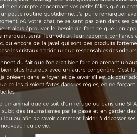
endre en compte concernant vos petits félins, qu'un cha
eur petite routine quotidienne. J'ai pu le remarquer av
 moment où votre chat ne se sent pas bien dans ses pa
peut alors éprouver le besoin de faire ce que l'on appe
 marquer, sentir leur odeur, leur redonne confiance et 
, ou encore de la javel qui sont des produits fortement
ose les cristaux d'acide urique responsables des odeurs 
ent du fait que l'on croit bien faire en prenant un au
rait bien plus heureux avec un autre congénère. C'est
éjà présent dans le foyer, et de savoir s'il est ok pour 
ue celles-ci soient faites dans les règles, en ne forçant
ielles.
e un animal que ce soit d'un refuge ou dans une SPA, 
oir subit des traumatismes par le passé et en garder d
u loulou afin de savoir comment l'aider à dépasser ses b
 nouveau lieu de vie.