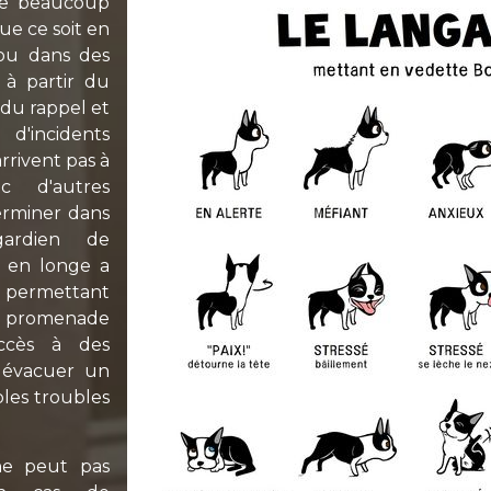
ue beaucoup
ue ce soit en
ou dans des
 à partir du
du rappel et
d'incidents
rrivent pas à
c d'autres
erminer dans
ardien de
e en longe a
té permettant
ne promenade
accès à des
r évacuer un
bles troubles
ne peut pas